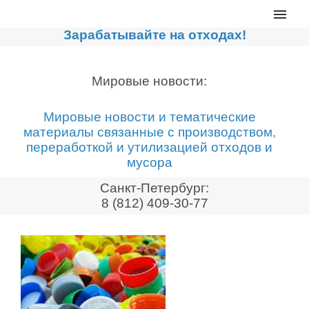
Главная
Зарабатывайте на отходах!
Каталог
Сортировочные линии
Мировые новости:
Прессы для макулатуры
Мировые новости и тематические
Дробильное оборудование
материалы связанные с производством,
переработкой и утилизацией отходов и
Компакторы, контейнеры
мусора
Реализованные проекты
Санкт-Петербург:
Видео
8 (812) 409-30-77
Лизинг
Новости компании
Мировые новости
О нас