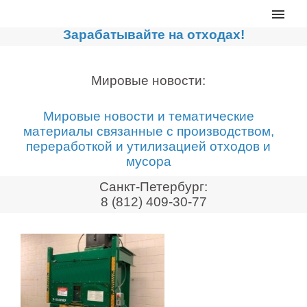
Главная
Зарабатывайте на отходах!
Каталог
Сортировочные линии
Мировые новости:
Прессы для макулатуры
Мировые новости и тематические
Дробильное оборудование
материалы связанные с производством,
переработкой и утилизацией отходов и
Компакторы, контейнеры
мусора
Реализованные проекты
Санкт-Петербург:
Видео
8 (812) 409-30-77
Лизинг
Новости компании
Мировые новости
О нас