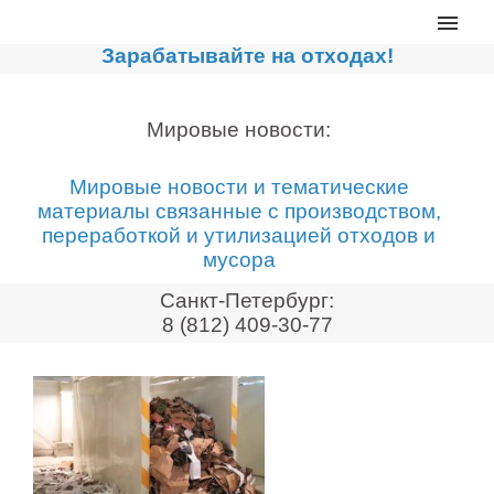
Главная
Зарабатывайте на отходах!
Каталог
Сортировочные линии
Мировые новости:
Прессы для макулатуры
Мировые новости и тематические
Дробильное оборудование
материалы связанные с производством,
переработкой и утилизацией отходов и
Компакторы, контейнеры
мусора
Реализованные проекты
Санкт-Петербург:
Видео
8 (812) 409-30-77
Лизинг
Новости компании
Мировые новости
О нас