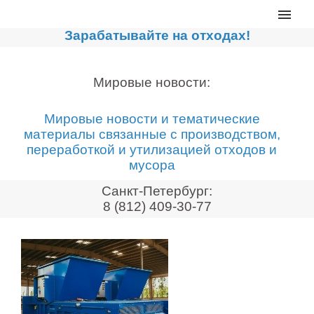
Главная
Зарабатывайте на отходах!
Каталог
Сортировочные линии
Мировые новости:
Прессы для макулатуры
Мировые новости и тематические
Дробильное оборудование
материалы связанные с производством,
переработкой и утилизацией отходов и
Компакторы, контейнеры
мусора
Реализованные проекты
Санкт-Петербург:
Видео
8 (812) 409-30-77
Лизинг
Новости компании
Мировые новости
О нас