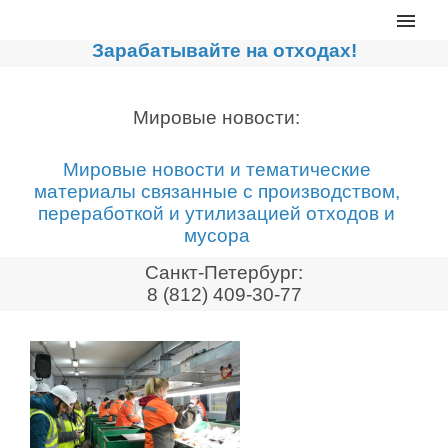
Главная
Зарабатывайте на отходах!
Каталог
Сортировочные линии
Мировые новости:
Прессы для макулатуры
Мировые новости и тематические
Дробильное оборудование
материалы связанные с производством,
переработкой и утилизацией отходов и
Компакторы, контейнеры
мусора
Реализованные проекты
Санкт-Петербург:
Видео
8 (812) 409-30-77
Лизинг
Новости компании
Мировые новости
О нас