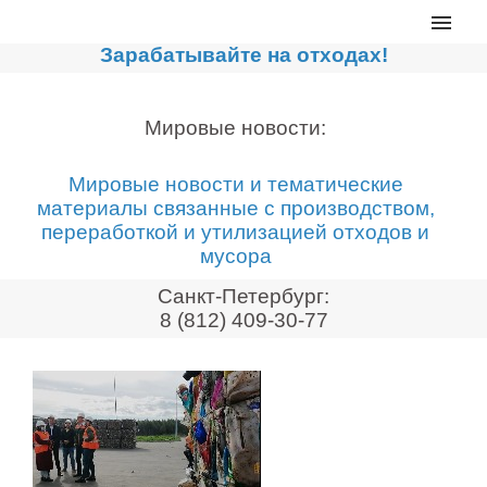
Главная
Зарабатывайте на отходах!
Каталог
Сортировочные линии
Мировые новости:
Прессы для макулатуры
Мировые новости и тематические
Дробильное оборудование
материалы связанные с производством,
переработкой и утилизацией отходов и
Компакторы, контейнеры
мусора
Реализованные проекты
Санкт-Петербург:
Видео
8 (812) 409-30-77
Лизинг
Новости компании
Мировые новости
О нас