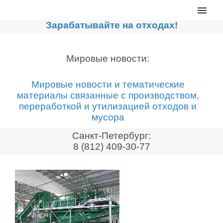
Главная
Зарабатывайте на отходах!
Каталог
Сортировочные линии
Мировые новости:
Прессы для макулатуры
Мировые новости и тематические
Дробильное оборудование
материалы связанные с производством,
переработкой и утилизацией отходов и
Компакторы, контейнеры
мусора
Реализованные проекты
Санкт-Петербург:
Видео
8 (812) 409-30-77
Лизинг
Новости компании
Мировые новости
О нас