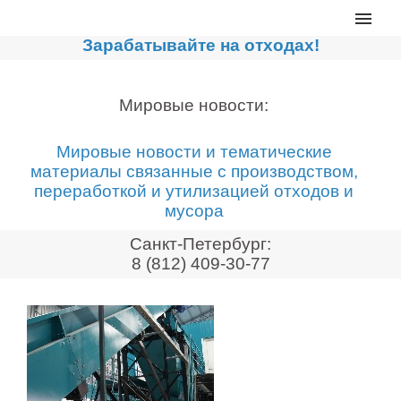
Главная
Зарабатывайте на отходах!
Каталог
Сортировочные линии
Мировые новости:
Прессы для макулатуры
Мировые новости и тематические
Дробильное оборудование
материалы связанные с производством,
переработкой и утилизацией отходов и
Компакторы, контейнеры
мусора
Реализованные проекты
Санкт-Петербург:
Видео
8 (812) 409-30-77
Лизинг
Новости компании
Мировые новости
О нас