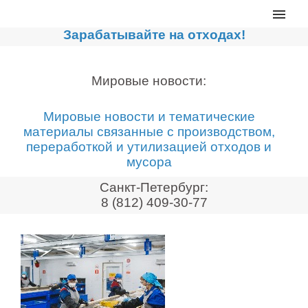
Главная
Зарабатывайте на отходах!
Каталог
Сортировочные линии
Мировые новости:
Прессы для макулатуры
Мировые новости и тематические
Дробильное оборудование
материалы связанные с производством,
переработкой и утилизацией отходов и
Компакторы, контейнеры
мусора
Реализованные проекты
Санкт-Петербург:
Видео
8 (812) 409-30-77
Лизинг
Новости компании
Мировые новости
О нас