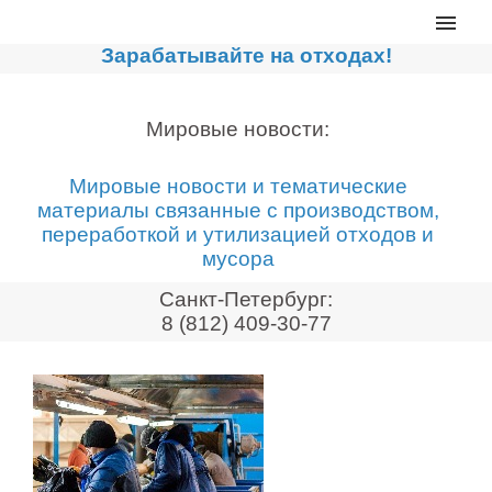
Главная
Зарабатывайте на отходах!
Каталог
Сортировочные линии
Мировые новости:
Прессы для макулатуры
Мировые новости и тематические
Дробильное оборудование
материалы связанные с производством,
переработкой и утилизацией отходов и
Компакторы, контейнеры
мусора
Реализованные проекты
Санкт-Петербург:
Видео
8 (812) 409-30-77
Лизинг
Новости компании
Мировые новости
О нас