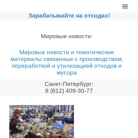
Главная
Зарабатывайте на отходах!
Каталог
Сортировочные линии
Мировые новости:
Прессы для макулатуры
Мировые новости и тематические
Дробильное оборудование
материалы связанные с производством,
переработкой и утилизацией отходов и
Компакторы, контейнеры
мусора
Реализованные проекты
Санкт-Петербург:
Видео
8 (812) 409-30-77
Лизинг
Новости компании
Мировые новости
О нас