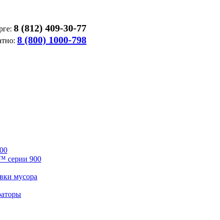
8 (812) 409-30-77
рге:
8 (800) 1000-798
атно:
00
™ серии 900
вки мусора
раторы