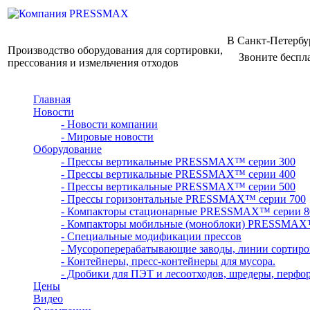
В Санкт-Петербу
Производство оборудования для сортировки,
Звоните беспл
прессования и измельчения отходов
Главная
Новости
- Новости компании
- Мировые новости
Оборудование
- Прессы вертикальные PRESSMAX™ серии 300
- Прессы вертикальные PRESSMAX™ серии 400
- Прессы вертикальные PRESSMAX™ серии 500
- Прессы горизонтальные PRESSMAX™ серии 700
- Компакторы стационарные PRESSMAX™ серии 8
- Компакторы мобильные (моноблоки) PRESSMAX
- Специальные модификации прессов
- Мусороперерабатывающие заводы, линии сортиро
- Контейнеры, пресс-контейнеры для мусора.
- Дробики для ПЭТ и лесоотходов, шредеры, перфо
Цены
Видео