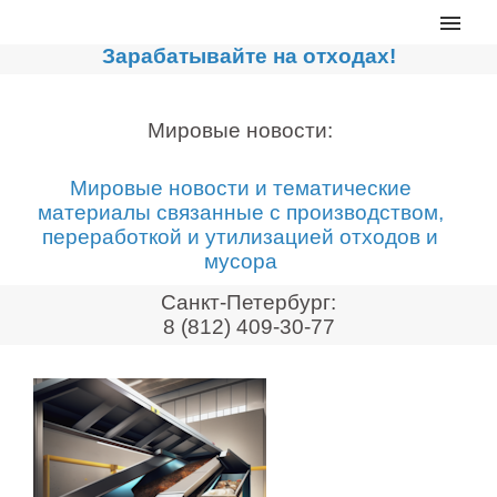
Главная
Зарабатывайте на отходах!
Каталог
Сортировочные линии
Мировые новости:
Прессы для макулатуры
Мировые новости и тематические
Дробильное оборудование
материалы связанные с производством,
переработкой и утилизацией отходов и
Компакторы, контейнеры
мусора
Реализованные проекты
Санкт-Петербург:
Видео
8 (812) 409-30-77
Лизинг
Новости компании
Мировые новости
О нас