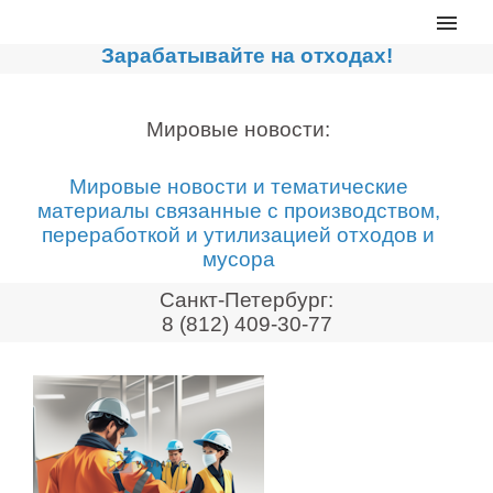
Главная
Зарабатывайте на отходах!
Каталог
Сортировочные линии
Мировые новости:
Прессы для макулатуры
Мировые новости и тематические
Дробильное оборудование
материалы связанные с производством,
переработкой и утилизацией отходов и
Компакторы, контейнеры
мусора
Реализованные проекты
Санкт-Петербург:
Видео
8 (812) 409-30-77
Лизинг
Новости компании
Мировые новости
О нас