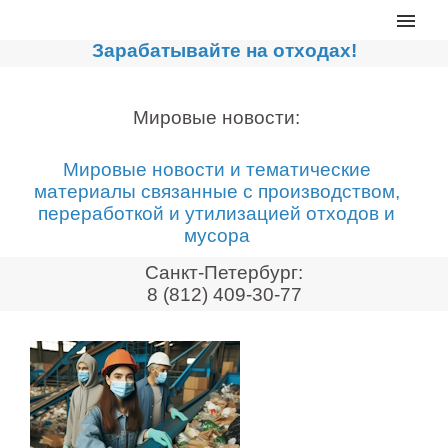
Главная
Зарабатывайте на отходах!
Каталог
Сортировочные линии
Мировые новости:
Прессы для макулатуры
Мировые новости и тематические
Дробильное оборудование
материалы связанные с производством,
переработкой и утилизацией отходов и
Компакторы, контейнеры
мусора
Реализованные проекты
Санкт-Петербург:
Видео
8 (812) 409-30-77
Лизинг
Новости компании
Мировые новости
О нас