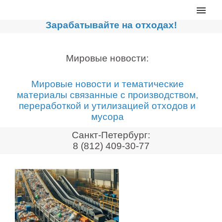
Главная
Зарабатывайте на отходах!
Каталог
Сортировочные линии
Мировые новости:
Прессы для макулатуры
Мировые новости и тематические
Дробильное оборудование
материалы связанные с производством,
переработкой и утилизацией отходов и
Компакторы, контейнеры
мусора
Реализованные проекты
Санкт-Петербург:
Видео
8 (812) 409-30-77
Лизинг
Новости компании
Мировые новости
О нас