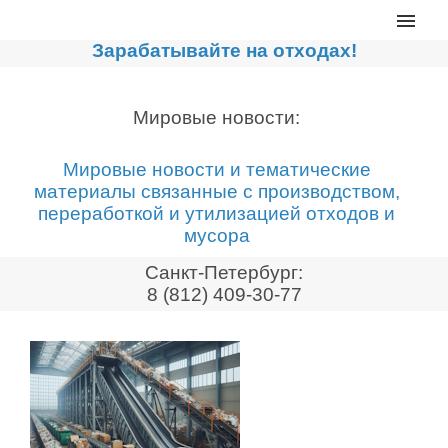
Главная
Зарабатывайте на отходах!
Каталог
Сортировочные линии
Мировые новости:
Прессы для макулатуры
Мировые новости и тематические
Дробильное оборудование
материалы связанные с производством,
переработкой и утилизацией отходов и
Компакторы, контейнеры
мусора
Реализованные проекты
Санкт-Петербург:
Видео
8 (812) 409-30-77
Лизинг
Новости компании
Мировые новости
О нас