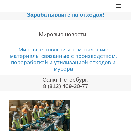
Главная
Зарабатывайте на отходах!
Каталог
Сортировочные линии
Мировые новости:
Прессы для макулатуры
Мировые новости и тематические
Дробильное оборудование
материалы связанные с производством,
переработкой и утилизацией отходов и
Компакторы, контейнеры
мусора
Реализованные проекты
Санкт-Петербург:
Видео
8 (812) 409-30-77
Лизинг
Новости компании
Мировые новости
О нас