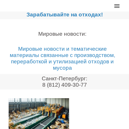
Главная
Зарабатывайте на отходах!
Каталог
Сортировочные линии
Мировые новости:
Прессы для макулатуры
Мировые новости и тематические
Дробильное оборудование
материалы связанные с производством,
переработкой и утилизацией отходов и
Компакторы, контейнеры
мусора
Реализованные проекты
Санкт-Петербург:
Видео
8 (812) 409-30-77
Лизинг
Новости компании
Мировые новости
О нас