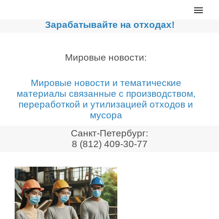
Главная
Зарабатывайте на отходах!
Каталог
Сортировочные линии
Мировые новости:
Прессы для макулатуры
Мировые новости и тематические
Дробильное оборудование
материалы связанные с производством,
переработкой и утилизацией отходов и
Компакторы, контейнеры
мусора
Реализованные проекты
Санкт-Петербург:
Видео
8 (812) 409-30-77
Лизинг
Новости компании
Мировые новости
О нас