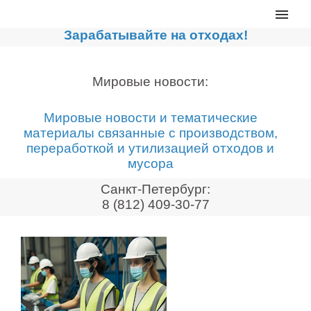
Главная
Зарабатывайте на отходах!
Каталог
Сортировочные линии
Мировые новости:
Прессы для макулатуры
Мировые новости и тематические
Дробильное оборудование
материалы связанные с производством,
переработкой и утилизацией отходов и
Компакторы, контейнеры
мусора
Реализованные проекты
Санкт-Петербург:
Видео
8 (812) 409-30-77
Лизинг
Новости компании
Мировые новости
О нас