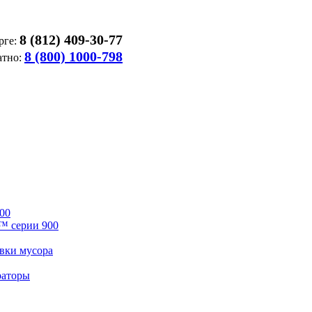
8 (812) 409-30-77
рге:
8 (800) 1000-798
атно:
00
™ серии 900
вки мусора
раторы