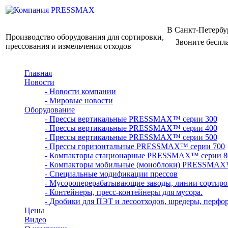
В Санкт-Петербу
Производство оборудования для сортировки,
Звоните беспл
прессования и измельчения отходов
Главная
Новости
- Новости компании
- Мировые новости
Оборудование
- Прессы вертикальные PRESSMAX™ серии 300
- Прессы вертикальные PRESSMAX™ серии 400
- Прессы вертикальные PRESSMAX™ серии 500
- Прессы горизонтальные PRESSMAX™ серии 700
- Компакторы стационарные PRESSMAX™ серии 8
- Компакторы мобильные (моноблоки) PRESSMAX
- Специальные модификации прессов
- Мусороперерабатывающие заводы, линии сортиро
- Контейнеры, пресс-контейнеры для мусора.
- Дробики для ПЭТ и лесоотходов, шредеры, перфо
Цены
Видео