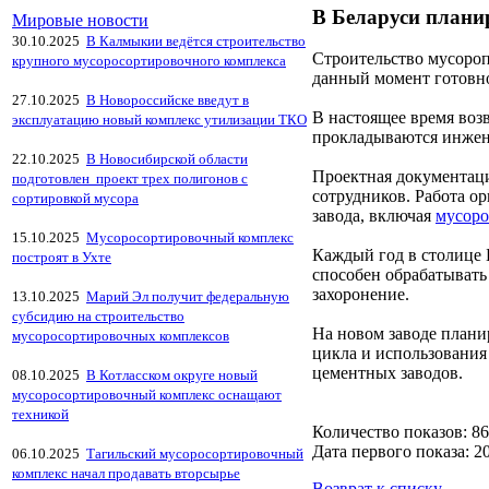
В Беларуси плани
Мировые новости
30.10.2025
В Калмыкии ведётся строительство
Строительство мусороп
крупного мусоросортировочного комплекса
данный момент готовно
27.10.2025
В Новороссийске введут в
В настоящее время возв
эксплуатацию новый комплекс утилизации ТКО
прокладываются инжене
22.10.2025
В Новосибирской области
Проектная документаци
подготовлен проект трех полигонов с
сотрудников. Работа о
сортировкой мусора
завода, включая
мусоро
15.10.2025
Мусоросортировочный комплекс
Каждый год в столице 
построят в Ухте
способен обрабатывать
захоронение.
13.10.2025
Марий Эл получит федеральную
субсидию на строительство
На новом заводе плани
мусоросортировочных комплексов
цикла и использования
цементных заводов.
08.10.2025
В Котласском округе новый
мусоросортировочный комплекс оснащают
техникой
Количество показов: 8
Дата первого показа: 20
06.10.2025
Тагильский мусоросортировочный
комплекс начал продавать вторсырье
Возврат к списку