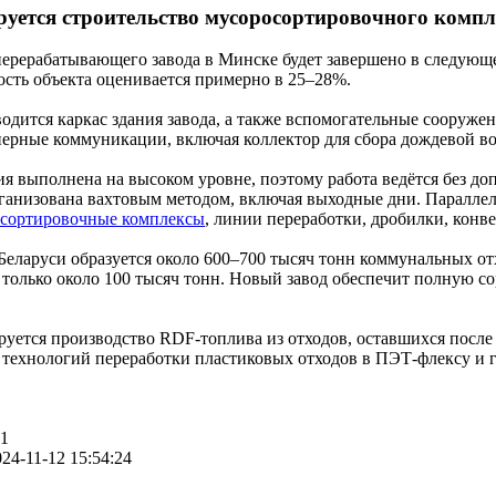
руется строительство мусоросортировочного компл
ерерабатывающего завода в Минске будет завершено в следующем 
сть объекта оценивается примерно в 25–28%.
одится каркас здания завода, а также вспомогательные сооружен
рные коммуникации, включая коллектор для сбора дождевой во
я выполнена на высоком уровне, поэтому работа ведётся без доп
рганизована вахтовым методом, включая выходные дни. Параллел
сортировочные комплексы
, линии переработки, дробилки, кон
Беларуси образуется около 600–700 тысяч тонн коммунальных 
 только около 100 тысяч тонн. Новый завод обеспечит полную с
руется производство RDF-топлива из отходов, оставшихся после
 технологий переработки пластиковых отходов в ПЭТ-флексу и г
61
24-11-12 15:54:24