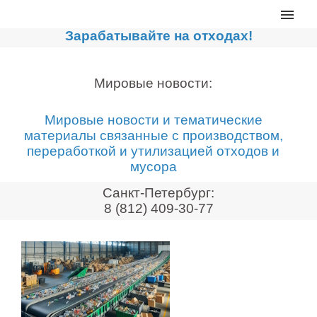
Главная
Зарабатывайте на отходах!
Каталог
Сортировочные линии
Мировые новости:
Прессы для макулатуры
Мировые новости и тематические
Дробильное оборудование
материалы связанные с производством,
переработкой и утилизацией отходов и
Компакторы, контейнеры
мусора
Реализованные проекты
Санкт-Петербург:
Видео
8 (812) 409-30-77
Лизинг
Новости компании
Мировые новости
О нас