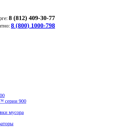
8 (812) 409-30-77
рге:
8 (800) 1000-798
атно:
00
™ серии 900
вки мусора
раторы