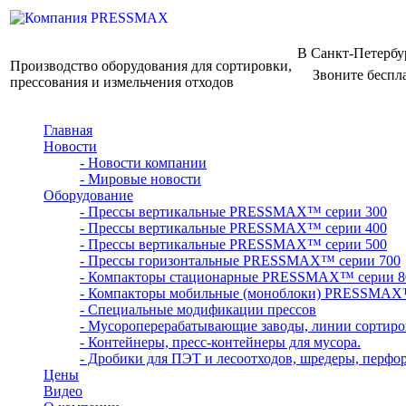
В Санкт-Петербу
Производство оборудования для сортировки,
Звоните беспл
прессования и измельчения отходов
Главная
Новости
- Новости компании
- Мировые новости
Оборудование
- Прессы вертикальные PRESSMAX™ серии 300
- Прессы вертикальные PRESSMAX™ серии 400
- Прессы вертикальные PRESSMAX™ серии 500
- Прессы горизонтальные PRESSMAX™ серии 700
- Компакторы стационарные PRESSMAX™ серии 8
- Компакторы мобильные (моноблоки) PRESSMAX
- Специальные модификации прессов
- Мусороперерабатывающие заводы, линии сортиро
- Контейнеры, пресс-контейнеры для мусора.
- Дробики для ПЭТ и лесоотходов, шредеры, перфо
Цены
Видео