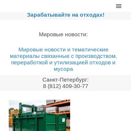
Главная
Зарабатывайте на отходах!
Каталог
Сортировочные линии
Мировые новости:
Прессы для макулатуры
Мировые новости и тематические
Дробильное оборудование
материалы связанные с производством,
переработкой и утилизацией отходов и
Компакторы, контейнеры
мусора
Реализованные проекты
Санкт-Петербург:
Видео
8 (812) 409-30-77
Лизинг
Новости компании
Мировые новости
О нас