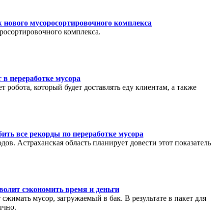
 нового мусоросортировочного комплекса
росортировочного комплекса.
 в переработке мусора
 робота, который будет доставлять еду клиентам, а также
бить все рекорды по переработке мусора
дов. Астраханская область планирует довести этот показатель
волит сэкономить время и деньги
 сжимать мусор, загружаемый в бак. В результате в пакет для
ычно.