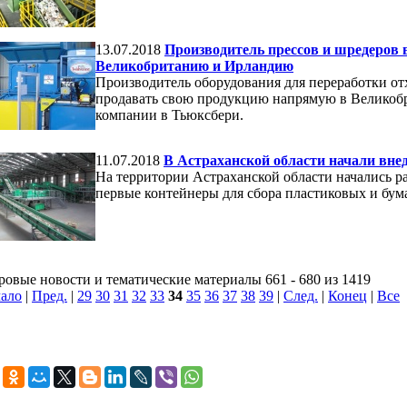
13.07.2018
Производитель прессов и шредеров 
Великобританию и Ирландию
Производитель оборудования для переработки от
продавать свою продукцию напрямую в Великоб
компании в Тьюксбери.
11.07.2018
В Астраханской области начали вне
На территории Астраханской области начались р
первые контейнеры для сбора пластиковых и бум
овые новости и тематические материалы 661 - 680 из 1419
ало
|
Пред.
|
29
30
31
32
33
34
35
36
37
38
39
|
След.
|
Конец
|
Все