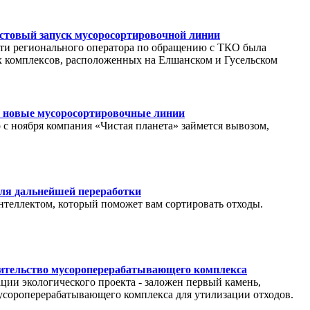
естовый запуск мусоросортировочной линии
сти регионального оператора по обращению с ТКО была
 комплексов, расположенных на Елшанском и Гусельском
ы новые мусоросортировочные линии
 с ноября компания «Чистая планета» займется вывозом,
для дальнейшей переработки
нтеллектом, который поможет вам сортировать отходы.
роительство мусороперерабатывающего комплекса
ции экологического проекта - заложен первый камень,
усороперерабатывающего комплекса для утилизации отходов.