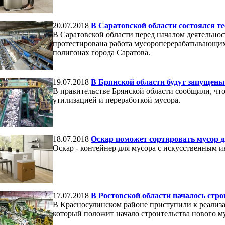
20.07.2018
В Саратовской области состоялся т
В Саратовской области перед началом деятельно
протестирована работа мусороперерабатывающих
полигонах города Саратова.
19.07.2018
В Брянской области будут запущен
В правительстве Брянской области сообщили, что
утилизацией и переработкой мусора.
18.07.2018
Оскар поможет сортировать мусор 
Оскар - контейнер для мусора с искусственным и
17.07.2018
В Ростовской области началось ст
В Красносулинском районе приступили к реализа
который положит начало строительства нового м