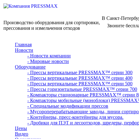
В Санкт-Петербу
Производство оборудования для сортировки,
Звоните беспл
прессования и измельчения отходов
Главная
Новости
- Новости компании
- Мировые новости
Оборудование
- Прессы вертикальные PRESSMAX™ серии 300
- Прессы вертикальные PRESSMAX™ серии 400
- Прессы вертикальные PRESSMAX™ серии 500
- Прессы горизонтальные PRESSMAX™ серии 700
- Компакторы стационарные PRESSMAX™ серии 8
- Компакторы мобильные (моноблоки) PRESSMAX
- Специальные модификации прессов
- Мусороперерабатывающие заводы, линии сортиро
- Контейнеры, пресс-контейнеры для мусора.
- Дробики для ПЭТ и лесоотходов, шредеры, перфо
Цены
Видео