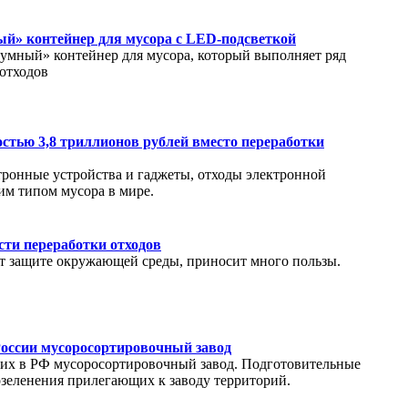
ый» контейнер для мусора с LED-подсветкой
умный» контейнер для мусора, который выполняет ряд
отходов
стью 3,8 триллионов рублей вместо переработки
тронные устройства и гаджеты, отходы электронной
м типом мусора в мире.
ти переработки отходов
ует защите окружающей среды, приносит много пользы.
оссии мусоросортировочный завод
ших в РФ мусоросортировочный завод. Подготовительные
зеленения прилегающих к заводу территорий.