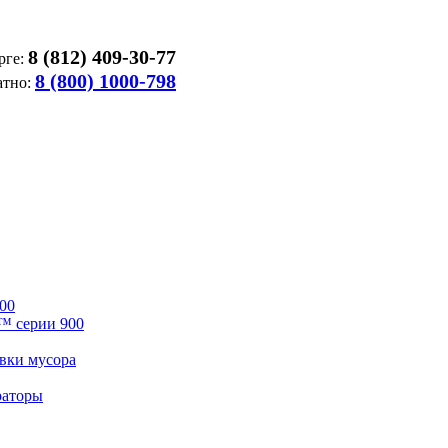
8 (812) 409-30-77
рге:
8 (800) 1000-798
атно:
00
™ серии 900
вки мусора
раторы