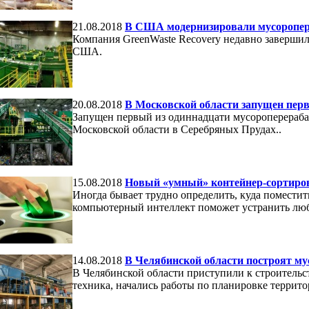
21.08.2018
В США модернизировали мусоропе
Компания GreenWaste Recovery недавно завершил
США.
20.08.2018
В Московской области запущен пер
Запущен первый из одиннадцати мусороперераба
Московской области в Серебряных Прудах..
15.08.2018
Новый «умный» контейнер-сортиро
Иногда бывает трудно определить, куда поместит
компьютерный интеллект поможет устранить лю
14.08.2018
В Челябинской области построят м
В Челябинской области приступили к строительс
техника, начались работы по планировке террито