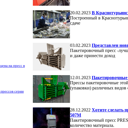
20.02.2023
В Краснотурьинс
Построенный в Краснотурьи
сдаче
03.02.2023
Представлен нов
Пакетировочный пресс -лучш
и даже принести доход
цена на пресс в
12.01.2023
Пакетировочные 
Прессы пакетировочные этой
(упаковки) различных видов 
 прессов серии
28.12.2022
Хотите сделать 
507М
Пакетировочный пресс PRES
количество материала.