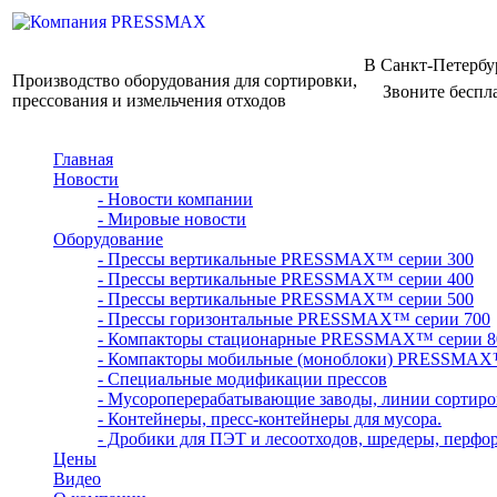
В Санкт-Петербу
Производство оборудования для сортировки,
Звоните беспл
прессования и измельчения отходов
Главная
Новости
- Новости компании
- Мировые новости
Оборудование
- Прессы вертикальные PRESSMAX™ серии 300
- Прессы вертикальные PRESSMAX™ серии 400
- Прессы вертикальные PRESSMAX™ серии 500
- Прессы горизонтальные PRESSMAX™ серии 700
- Компакторы стационарные PRESSMAX™ серии 8
- Компакторы мобильные (моноблоки) PRESSMAX
- Специальные модификации прессов
- Мусороперерабатывающие заводы, линии сортиро
- Контейнеры, пресс-контейнеры для мусора.
- Дробики для ПЭТ и лесоотходов, шредеры, перфо
Цены
Видео