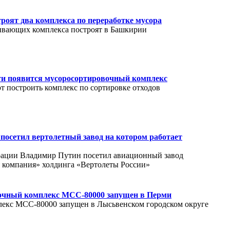
роят два комплекса по переработке мусора
ывающих комплекса построят в Башкирии
ти появится мусоросортировочный комплекс
т построить комплекс по сортировке отходов
посетил вертолетный завод на котором работает
рации Владимир Путин посетил авиационный завод
 компания» холдинга «Вертолеты России»
очный комплекс MCC-80000 запущен в Перми
екс MCC-80000 запущен в Лысьвенском городском округе