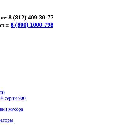
8 (812) 409-30-77
рге:
8 (800) 1000-798
атно:
00
™ серии 900
вки мусора
раторы