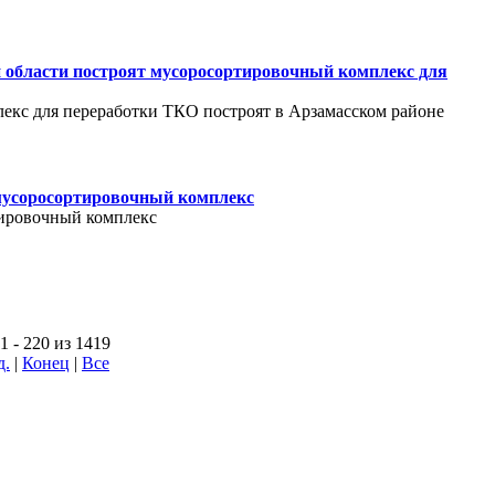
 области построят мусоросортировочный комплекс для
кс для переработки ТКО построят в Арзамасском районе
мусоросортировочный комплекс
тировочный комплекс
 - 220 из 1419
д.
|
Конец
|
Все