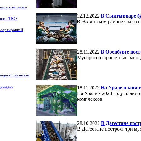
ного комплекса
12.12.2022
В Сыктывкаре бу
зации ТКО
В Эжвинском районе Сыктыв
 сортировкой
28.11.2022
В Оренбурге пос
Мусоросортировочный завод 
нащают техникой
орсырье
18.11.2022
На Урале планир
На Урале в 2023 году плани
комплексов
28.10.2022
В Дагестане пос
В Дагестане построят три м