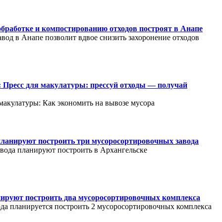
обработке и компостированию отходов построят в Анапе
од в Анапе позволит вдвое снизить захоронение отходов
: Пресс для макулатуры: прессуй отходы — получай
 макулатуры: Как экономить на вывозе мусора
планируют построить три мусоросортировочных завода
вода планируют построить в Архангельске
ируют построить два мусоросортировочных комплекса
ода планируется построить 2 мусоросортировочных комплекса