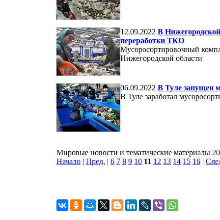
12.09.2022
В Нижегородской
переработки ТКО
Мусоросортировочный компле
Нижегородской области
06.09.2022
В Туле запущен 
В Туле заработал мусоросор
Мировые новости и тематические материалы 201
Начало
|
Пред.
|
6
7
8
9
10
11
12
13
14
15
16
|
Сле