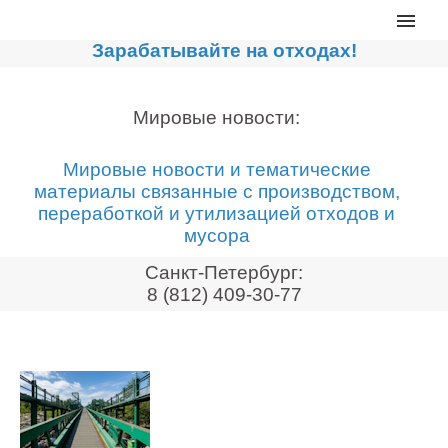
Главная
Зарабатывайте на отходах!
Каталог
Сортировочные линии
Мировые новости:
Прессы для макулатуры
Мировые новости и тематические
Дробильное оборудование
материалы связанные с производством,
переработкой и утилизацией отходов и
Компакторы, контейнеры
мусора
Реализованные проекты
Санкт-Петербург:
Видео
8 (812) 409-30-77
Лизинг
Новости компании
Мировые новости
О нас