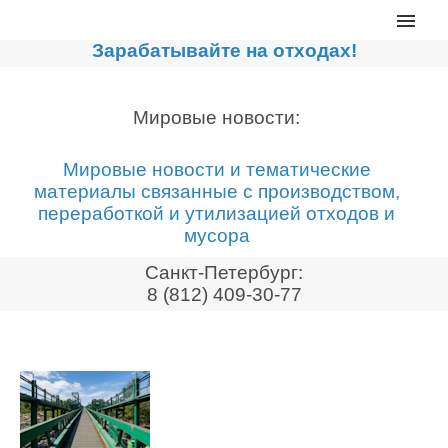
Главная
Зарабатывайте на отходах!
Каталог
Сортировочные линии
Мировые новости:
Прессы для макулатуры
Мировые новости и тематические
Дробильное оборудование
материалы связанные с производством,
переработкой и утилизацией отходов и
Компакторы, контейнеры
мусора
Реализованные проекты
Санкт-Петербург:
Видео
8 (812) 409-30-77
Лизинг
Новости компании
Мировые новости
О нас