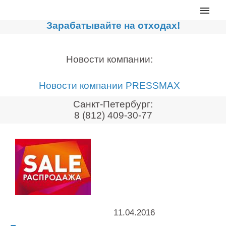
Главная
Зарабатывайте на отходах!
Каталог
Сортировочные линии
Новости компании:
Прессы для макулатуры
Новости компании PRESSMAX
Дробильное оборудование
Санкт-Петербург:
Компакторы, контейнеры
8 (812) 409-30-77
Реализованные проекты
Видео
Лизинг
Новости компании
Мировые новости
11.04.2016
О нас