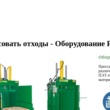
совать отходы - Оборудован
Обор
Прессы
различ
ПЭТ-та
матери