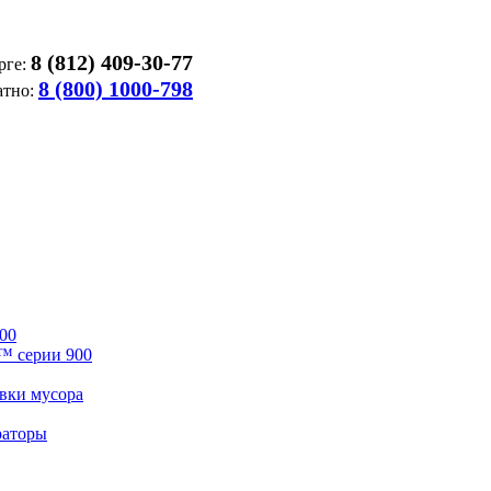
8 (812) 409-30-77
рге:
8 (800) 1000-798
атно:
00
™ серии 900
вки мусора
раторы