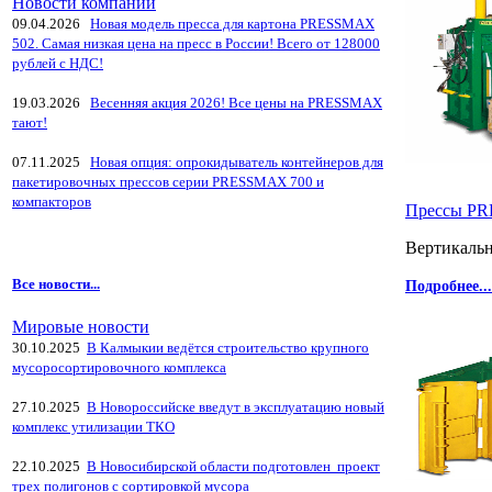
Новости компании
09.04.2026
Новая модель пресса для картона PRESSMAX
502. Самая низкая цена на пресс в России! Всего от 128000
рублей с НДС!
19.03.2026
Весенняя акция 2026! Все цены на PRESSMAX
тают!
07.11.2025
Новая опция: опрокидыватель контейнеров для
пакетировочных прессов серии PRESSMAX 700 и
компакторов
Прессы P
Вертикаль
Все новости...
Подробнее...
Мировые новости
30.10.2025
В Калмыкии ведётся строительство крупного
мусоросортировочного комплекса
27.10.2025
В Новороссийске введут в эксплуатацию новый
комплекс утилизации ТКО
22.10.2025
В Новосибирской области подготовлен проект
трех полигонов с сортировкой мусора