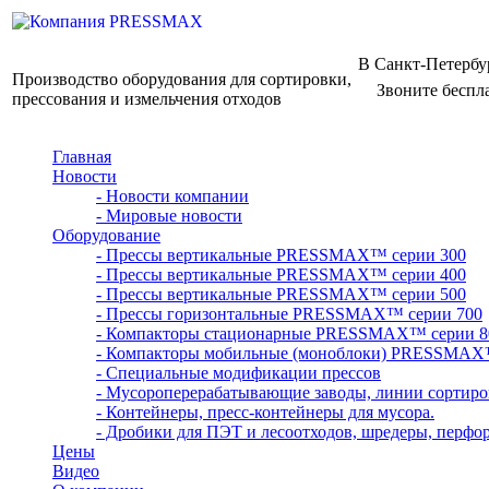
В Санкт-Петербу
Производство оборудования для сортировки,
Звоните беспл
прессования и измельчения отходов
Главная
Новости
- Новости компании
- Мировые новости
Оборудование
- Прессы вертикальные PRESSMAX™ серии 300
- Прессы вертикальные PRESSMAX™ серии 400
- Прессы вертикальные PRESSMAX™ серии 500
- Прессы горизонтальные PRESSMAX™ серии 700
- Компакторы стационарные PRESSMAX™ серии 8
- Компакторы мобильные (моноблоки) PRESSMAX
- Специальные модификации прессов
- Мусороперерабатывающие заводы, линии сортиро
- Контейнеры, пресс-контейнеры для мусора.
- Дробики для ПЭТ и лесоотходов, шредеры, перфо
Цены
Видео