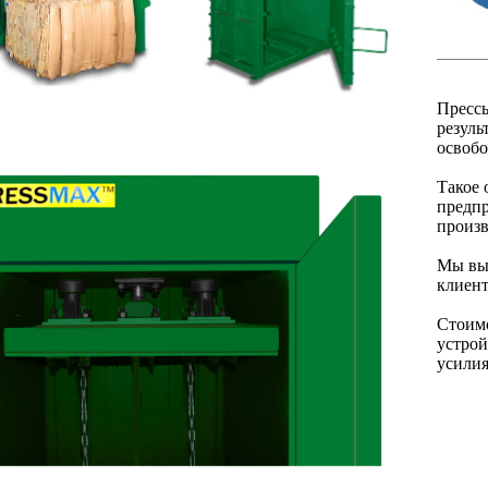
Прессы
резуль
освобо
Такое
предпр
произв
Мы вы
клиент
Стоимо
устрой
усилия