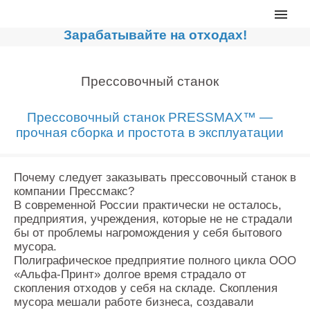
Главная
Зарабатывайте на отходах!
Каталог
Сортировочные линии
Прессовочный станок
Прессы для макулатуры
Прессовочный станок PRESSMAX™ —
Дробильное оборудование
прочная сборка и простота в эксплуатации
Компакторы, контейнеры
Реализованные проекты
Почему следует заказывать прессовочный станок в
компании Прессмакс?
Видео
В современной России практически не осталось,
предприятия, учреждения, которые не не страдали
Лизинг
бы от проблемы нагромождения у себя бытового
Новости компании
мусора.
Полиграфическое предприятие полного цикла ООО
Мировые новости
«Альфа-Принт» долгое время страдало от
скопления отходов у себя на складе. Скопления
О нас
мусора мешали работе бизнеса, создавали