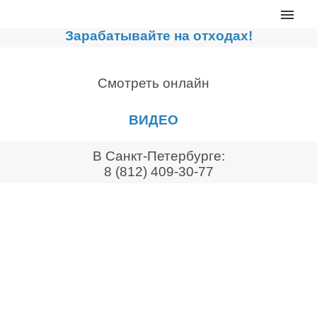
Главная
Зарабатывайте на отходах!
Каталог
Сортировочные линии
Смотреть онлайн
Прессы для макулатуры
ВИДЕО
Дробильное оборудование
Компакторы, контейнеры
В Санкт-Петербурге:
8 (812) 409-30-77
Реализованные проекты
Видео
Лизинг
Новости компании
Мировые новости
О нас