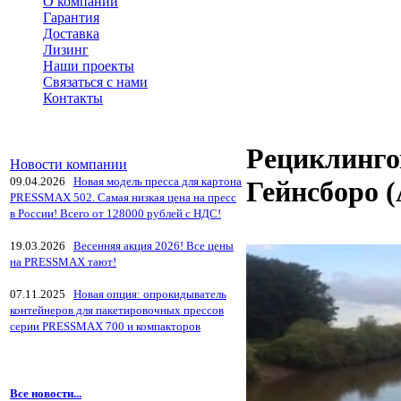
О компании
Гарантия
Доставка
Лизинг
Наши проекты
Связаться с нами
Контакты
Рециклинго
Новости компании
09.04.2026
Новая модель пресса для картона
Гейнсборо 
PRESSMAX 502. Самая низкая цена на пресс
в России! Всего от 128000 рублей с НДС!
19.03.2026
Весенняя акция 2026! Все цены
на PRESSMAX тают!
07.11.2025
Новая опция: опрокидыватель
контейнеров для пакетировочных прессов
серии PRESSMAX 700 и компакторов
Все новости...