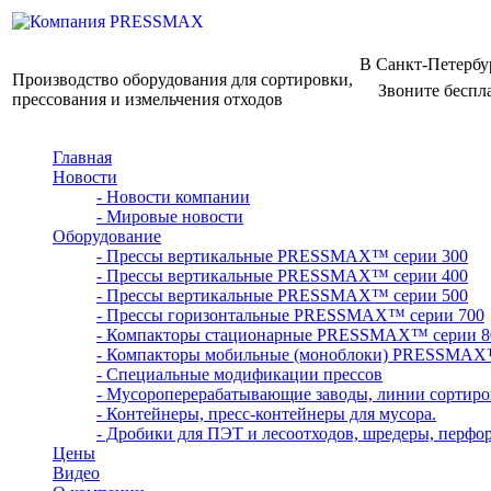
В Санкт-Петербу
Производство оборудования для сортировки,
Звоните беспл
прессования и измельчения отходов
Главная
Новости
- Новости компании
- Мировые новости
Оборудование
- Прессы вертикальные PRESSMAX™ серии 300
- Прессы вертикальные PRESSMAX™ серии 400
- Прессы вертикальные PRESSMAX™ серии 500
- Прессы горизонтальные PRESSMAX™ серии 700
- Компакторы стационарные PRESSMAX™ серии 8
- Компакторы мобильные (моноблоки) PRESSMAX
- Специальные модификации прессов
- Мусороперерабатывающие заводы, линии сортиро
- Контейнеры, пресс-контейнеры для мусора.
- Дробики для ПЭТ и лесоотходов, шредеры, перфо
Цены
Видео