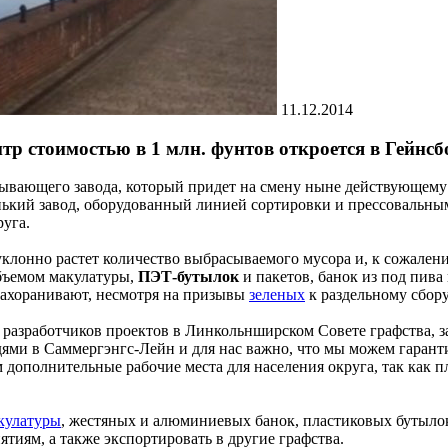
11.12.2014
р стоимостью в 1 млн. фунтов откроется в Гейнсб
ывающего завода, который придет на смену ныне действующему п
енький завод, оборудованный линией сортировки и прессовальны
уга.
еуклонно растет количество выбрасываемого мусора и, к сожалени
бъемом макулатуры,
ПЭТ-бутылок
и пакетов, банок из под пива
ахоранивают, несмотря на призывы
зеленых
к раздельному сбору
разработчиков проектов в Линкольнширском Совете графства, за
ми в Саммергэнгс-Лейн и для нас важно, что мы можем гаранти
м дополнительные рабочие места для населения округа, так как
кулатуры
, жестяных и алюминиевых банок, пластиковых бутыло
иям, а также экспортировать в другие графства.