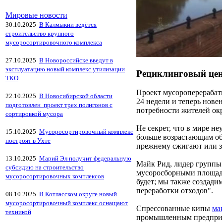
Мировые новости
30.10.2025
В Калмыкии ведётся
строительство крупного
мусоросортировочного комплекса
27.10.2025
В Новороссийске введут в
эксплуатацию новый комплекс утилизации
Рециклинговый цент
ТКО
Проект мусороперерабат
22.10.2025
В Новосибирской области
24 недели и теперь нов
подготовлен проект трех полигонов с
потребности жителей окр
сортировкой мусора
Не секрет, что в мире н
15.10.2025
Мусоросортировочный комплекс
больше возрастающим о
построят в Ухте
прежнему сжигают или з
13.10.2025
Марий Эл получит федеральную
Майк Рид, лидер группы 
субсидию на строительство
мусоросборными площадя
мусоросортировочных комплексов
будет; мы также создади
переработки отходов".
08.10.2025
В Котласском округе новый
мусоросортировочный комплекс оснащают
Спрессованные кипы
ма
техникой
промышленным предприят