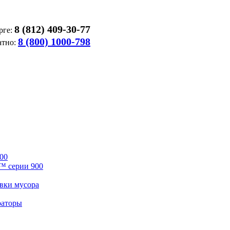
8 (812) 409-30-77
рге:
8 (800) 1000-798
атно:
00
™ серии 900
вки мусора
раторы