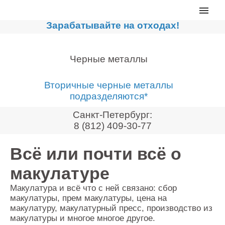
Главная
Зарабатывайте на отходах!
Каталог
Сортировочные линии
Черные металлы
Прессы для макулатуры
Вторичные черные металлы
Дробильное оборудование
подразделяются*
Компакторы, контейнеры
Санкт-Петербург:
Реализованные проекты
8 (812) 409-30-77
Видео
Всё или почти всё о
Лизинг
макулатуре
Новости компании
Макулатура и всё что с ней связано: сбор
Мировые новости
макулатуры, прем макулатуры, цена на
макулатуру, макулатурный пресс, производство из
О нас
макулатуры и многое многое другое.