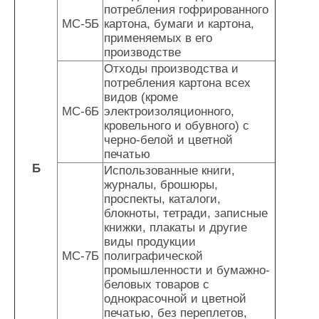
потребления гофрированного
МС-5Б
картона, бумаги и картона,
применяемых в его
производстве
Отходы производства и
потребления картона всех
видов (кроме
МС-6Б
электроизоляционного,
кровельного и обувного) с
черно-белой и цветной
печатью
Б
Использованные книги,
журналы, брошюры,
проспекты, каталоги,
блокноты, тетради, записные
книжки, плакаты и другие
виды продукции
МС-7Б
полиграфической
промышленности и бумажно-
беловых товаров с
однокрасочной и цветной
печатью, без переплетов,