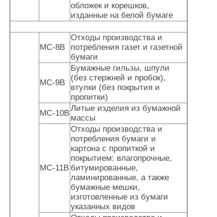
обложек и корешков,
изданные на белой бумаге
Отходы производства и
МС-8В
потребления газет и газетной
бумаги
Бумажные гильзы, шпули
(без стержней и пробок),
МС-9В
втулки (без покрытия и
пропитки)
Литые изделия из бумажной
МС-10В
массы
Отходы производства и
потребления бумаги и
картона с пропиткой и
покрытием: влагопрочные,
МС-11В
битумированные,
ламинированные, а также
бумажные мешки,
изготовленные из бумаги
указанных видов