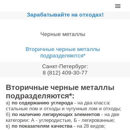
Главная
Зарабатывайте на отходах!
Каталог
Сортировочные линии
Черные металлы
Прессы для макулатуры
Вторичные черные металлы
Дробильное оборудование
подразделяются*
Компакторы, контейнеры
Санкт-Петербург:
Реализованные проекты
8 (812) 409-30-77
Видео
Вторичные черные металлы
Лизинг
подразделяются*:
а)
по содержанию углерода
Новости компании
- на два класса:
стальные лом и отходы и чугунные лом и отходы;
Мировые новости
б)
по наличию легирующих элементов
- на две
категории: А - углеродистые, Б - легированные;
О нас
в)
по показателям качества
- на 28 видов;