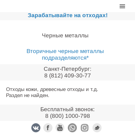
Главная
Зарабатывайте на отходах!
Каталог
Сортировочные линии
Черные металлы
Прессы для макулатуры
Вторичные черные металлы
Дробильное оборудование
подразделяются*
Компакторы, контейнеры
Санкт-Петербург:
Реализованные проекты
8 (812) 409-30-77
Видео
Отходы кожи, древесные отходы и т.д.
Раздел не найден.
Лизинг
Новости компании
Бесплатный звонок:
8 (800) 1000-798
Мировые новости
О нас