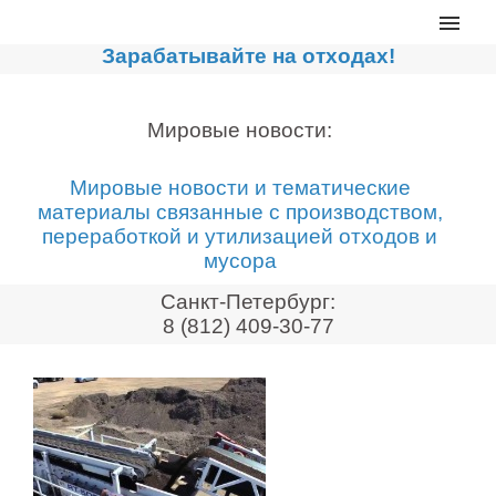
Главная
Зарабатывайте на отходах!
Каталог
Сортировочные линии
Мировые новости:
Прессы для макулатуры
Мировые новости и тематические
Дробильное оборудование
материалы связанные с производством,
переработкой и утилизацией отходов и
Компакторы, контейнеры
мусора
Реализованные проекты
Санкт-Петербург:
Видео
8 (812) 409-30-77
Лизинг
Новости компании
Мировые новости
О нас