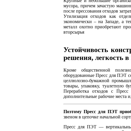
Крупные и небольшие организа
мусора, причем зачастую машины
после прессования отходов затрат
Утилизация отходов как отде
экономически – на Западе, а те
металл охотно приобретают пр
вторсырья
Устойчивость конст
решения, легкость в
Кроме общественной полезн
оборудованные Пресс для ПЭТ с
целлюлозно-бумажной промышле
товары, упаковку, туалетную бу
Переработка отходов с Пресс
дополнительные рабочие места и
Поэтому Пресс для ПЭТ приоб
звеном в цепочке начальной сорт
Пресс для ПЭТ — вертикальные