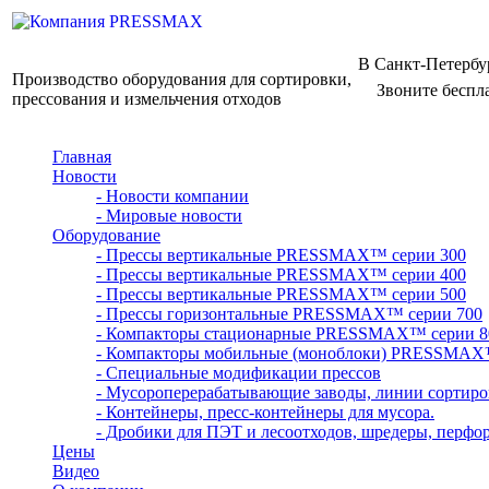
В Санкт-Петербу
Производство оборудования для сортировки,
Звоните беспл
прессования и измельчения отходов
Главная
Новости
- Новости компании
- Мировые новости
Оборудование
- Прессы вертикальные PRESSMAX™ серии 300
- Прессы вертикальные PRESSMAX™ серии 400
- Прессы вертикальные PRESSMAX™ серии 500
- Прессы горизонтальные PRESSMAX™ серии 700
- Компакторы стационарные PRESSMAX™ серии 8
- Компакторы мобильные (моноблоки) PRESSMAX
- Специальные модификации прессов
- Мусороперерабатывающие заводы, линии сортиро
- Контейнеры, пресс-контейнеры для мусора.
- Дробики для ПЭТ и лесоотходов, шредеры, перфо
Цены
Видео