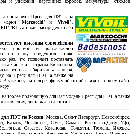
ары и упаковки, картонных коробок, макулатуры, отходов
 и поставляет Пресс для ПЭТ - на
ов марки
"Marzocchi"
и
"Vivoil"
,
aFILTRI"
, а также распределителей
ветствуют высоким европейским
дают прочной и долгосрочной
ена на нашу продукцию ниже
ко раз, что позволяет поставлять
 том числе и в страны Евросоюза.
сит от его габаритов - размера,
ну на Пресс для ПЭТ, а также на
X
можно узнать через форму обратной связи на нашем сайте
™
джеру
наиболее подходящую для Вас модель Пресс для ПЭТ, а также
готовления, доставки и гарантии.
 для ПЭТ по России
: Москва, Санкт-Петербург, Новосибирск,
, Казань, Челябинск, Омск, Самара, Ростов-на-Дону, Уфа,
олгоград, Саратов, Краснодар, Тольятти, Тюмень, Ижевск,
баровск, Владивосток, Ярославль, Махачкала, Томск, Оренбург,