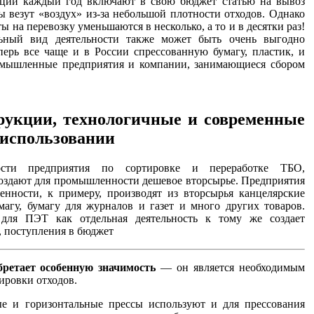
ции каждый год включают в свою бюджет статью на вывоз
 везут «воздух» из-за небольшой плотности отходов. Однако
ы на перевозку уменьшаются в несколько, а то и в десятки раз!
льный вид деятельности также может быть очень выгодно
перь все чаще и в России спрессованную бумагу, пластик, и
омышленные предприятия и компании, занимающиеся сбором
рукции, технологичные и современные
 использовании
ости предприятия по сортировке и переработке ТБО,
оздают для промышленности дешевое вторсырье. Предприятия
нности, к примеру, производят из вторсырья канцелярские
магу, бумагу для журналов и газет и много других товаров.
 для ПЭТ как отдельная деятельность к тому же создает
, поступления в бюджет
ретает особенную значимость
— он является необходимым
ировки отходов.
 и горизонтальные прессы используют и для прессования