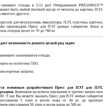
жимают отходы в 5-12 раз! Оборудование PRESSMAX™
 может быть любой бытовой мусор от металла до картона, ПЭТ,
и многого другого.
рессов для металлолома, макулатуры, ПЭТ, пластика, картона,
 Мы производим Пресс для ПЭТ разных габаритов. Кипа в
ипа отходов весит от 70 до 760 кг.
дает возможность решить целый ряд задач:
занимают скопившиеся отходы.
спорта на полигоны ТБО.
ранспортные затраты.
ся основным разработчиком Пресс для ПЭТ для ПЭТ,
торсырья.
Компания заслужила признание и прочно заняла свое
СНГ. У нас Вы можете заказать Пресс для ПЭТ любых габаритов
рессования 5 тонн и весом тюка от 40 кг. до крупных
ием прессования 50 тонн и весов кипы до 500 кг.