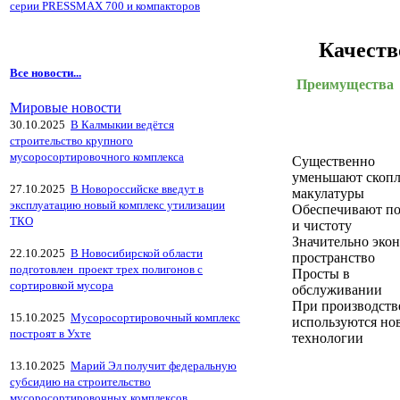
серии PRESSMAX 700 и компакторов
Качеств
Все новости...
Преимущества
Мировые новости
30.10.2025
В Калмыкии ведётся
строительство крупного
мусоросортировочного комплекса
Существенно
уменьшают скоп
27.10.2025
В Новороссийске введут в
макулатуры
эксплуатацию новый комплекс утилизации
Обеспечивают по
ТКО
и чистоту
Значительно эко
22.10.2025
В Новосибирской области
пространство
подготовлен проект трех полигонов с
Просты в
сортировкой мусора
обслуживании
При производств
15.10.2025
Мусоросортировочный комплекс
используются но
построят в Ухте
технологии
13.10.2025
Марий Эл получит федеральную
субсидию на строительство
мусоросортировочных комплексов