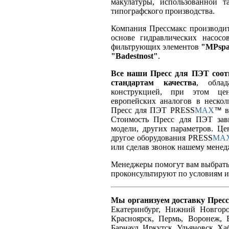
макулатуры, использованной т
типографского производства.
Компания Прессмакс производит
основе гидравлических насос
фильтрующих элементов
"MPsp
"Badestnost"
.
Все наши Пресс для ПЭТ соот
стандартам качества
, обла
конструкцией, при этом ц
европейских аналогов в несколь
Пресс для ПЭТ PRESS
MAX
в
™
Стоимость Пресс для ПЭТ зави
модели, других параметров. Це
другое оборудования PRESS
MA
или сделав звонок нашему мене
Менеджеры помогут вам выбрать 
проконсультируют по условиям из
Мы организуем доставку Пресс
Екатеринбург, Нижний Новгород
Красноярск, Пермь, Воронеж, В
Барнаул, Иркутск, Ульяновск, Ха