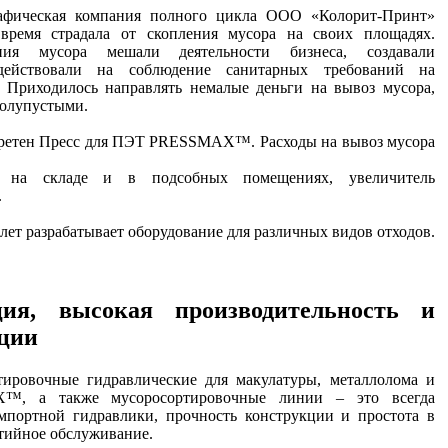
афическая компания полного цикла ООО «Колорит-Принт»
 время страдала от скопления мусора на своих площадях.
ния мусора мешали деятельности бизнеса, создавали
 действовали на соблюдение санитарных требований на
. Приходилось направлять немалые деньги на вывоз мусора,
полупустыми.
бретен Пресс для ПЭТ PRESSMAX™. Расходы на вывоз мусора
ь на складе и в подсобных помещениях, увеличитель
.
лет разрабатывает оборудование для различных видов отходов.
ция, высокая производительность и
ации
тировочные гидравлические для макулатуры, металлолома и
™, а также мусоросортировочные линии – это всегда
мпортной гидравлики, прочность конструкции и простота в
нтийное обслуживание.