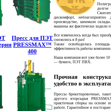
Полигр
долгое
Скопле
дискомфорт, неблагоприятно
производстве, занимали склады
машины же фактически ходили 
Все изменилось когда был прио
ЭТ
Пресс для ПЭТ
снизились в 8 раз!
ерии
PRESSMAX™
Также освободилась площад
эффективность работы компании
400
Наша компания вот уже более 10 
— бумаги, ПЭТ ПВХ.
Прочная конструк
удобство в эксплуат
Прессы брикетировочные, паке
другого вторсырья PRESSMAX
практичная сборка на основе и
работе. Гарантийное и постгара