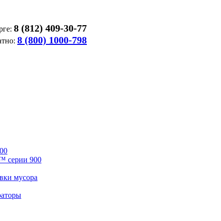
8 (812) 409-30-77
рге:
8 (800) 1000-798
атно:
00
™ серии 900
вки мусора
раторы