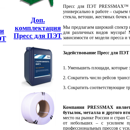
Пресс для ПЭТ PRESSMAX™ с
универсально в работе – сырьем
стекла, ветоши, жестяных бочек 
Доп.
комплектация
Мы предлагаем широкий спектр п
ии
для различных видов мусора!
Пресс для ПЭТ
ЭТ
зависимости от модели пресса и т
Задействование Пресс для ПЭТ 
1. Уменьшить площади, которые 
2. Сократить число рейсов тран
3. Сократить соответствующие т
Компания PRESSMAX являет
бутылок, металла и другого в
место на рынке России и стран 
от небольших – с усилием п
профессиональных прессов с усил