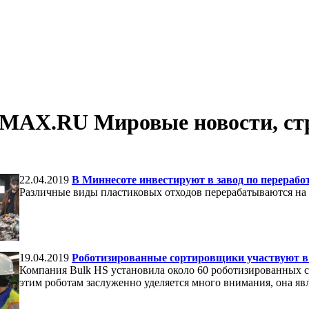
MAX.RU Мировые новости, стр
22.04.2019
В Миннесоте инвестируют в завод по перерабо
Различные виды пластиковых отходов перерабатываются на
19.04.2019
Роботизированные сортировщики участвуют в 
Компания Bulk HS установила около 60 роботизированных с
этим роботам заслуженно уделяется много внимания, она я