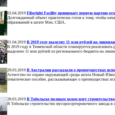
02.04.2019
Fiberight Facility принимает первую партию от
Долгожданный объект практически готов к тому, чтобы нач
образований в штате Мэн, США.
01.04.2019
В 2019 году выделят 11 млн рублей на ликви
В 2019 году в Тюменской области планируется реализовать 
выделено 11 млн рублей из регионального бюджета на ликв
29.03.2019
В Австралии рассказали о преимуществах испо
Агентство по охране окружающей среды штата Новый Южны
тематическое пособие, рассказывающее о преимуществах исп
28.03.2019
В Тобольске полным ходом идет строительство
В Тобольске строительство мусоросортировочного завода в 