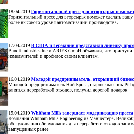
18.04.2019
Горизонтальный пресс для вторсырья поможет
Горизонтальный пресс для вторсырья поможет сделать вашу 
более высокого уровня автоматизации производства.
17.04.2019
В США и Германии представили линейку про
Bandit Industries Inc и ARJES GmbH объявили, что приступи
измельчителей и дробилок своим клиентам.
16.04.2019
Молодой предприниматель, открывший бизнес п
Молодой предприниматель Ной Брогл, старшеклассник Pill
заняться переработкой отходов, получил дорогой подарок.
15.04.2019
Whitham Mills завершает модернизацию пресса 
Компания Whitham Mills Engineering из Манчестера, Велико
обслуживания оборудования для переработки отходов занима
выпущенных ранее.