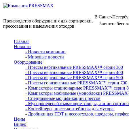
В Санкт-Петербу
Производство оборудования для сортировки,
Звоните беспл
прессования и измельчения отходов
Главная
Новости
- Новости компании
- Мировые новости
Оборудование
- Прессы вертикальные PRESSMAX™ серии 300
- Прессы вертикальные PRESSMAX™ серии 400
- Прессы вертикальные PRESSMAX™ серии 500
- Прессы горизонтальные PRESSMAX™ серии 700
- Компакторы стационарные PRESSMAX™ серии 8
- Компакторы мобильные (моноблоки) PRESSMAX
- Специальные модификации прессов
- Мусороперерабатывающие заводы, линии сортиро
- Контейнеры, пресс-контейнеры для мусора.
- Дробики для ПЭТ и лесоотходов, шредеры, перфо
Цены
Видео