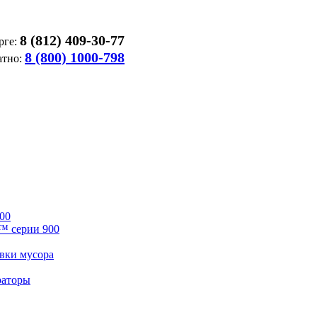
8 (812) 409-30-77
рге:
8 (800) 1000-798
атно:
00
™ серии 900
вки мусора
раторы