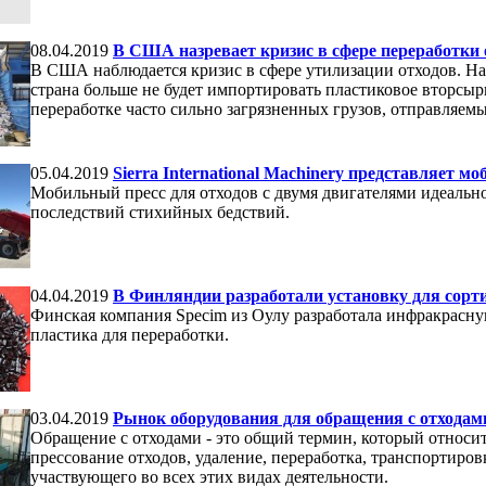
08.04.2019
В США назревает кризис в сфере переработки 
В США наблюдается кризис в сфере утилизации отходов. Н
страна больше не будет импортировать пластиковое вторсыр
переработке часто сильно загрязненных грузов, отправляем
05.04.2019
Sierra International Machinery представляет м
Мобильный пресс для отходов с двумя двигателями идеально
последствий стихийных бедствий.
04.04.2019
В Финляндии разработали установку для сорт
Финская компания Specim из Оулу разработала инфракрасную
пластика для переработки.
03.04.2019
Рынок оборудования для обращения с отходами
Обращение с отходами - это общий термин, который относит
прессование отходов, удаление, переработка, транспортиров
участвующего во всех этих видах деятельности.