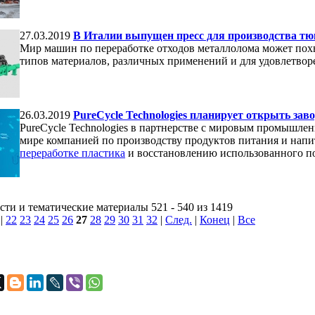
27.03.2019
В Италии выпущен пресс для производства тю
Мир машин по переработке отходов металлолома может пох
типов материалов, различных применений и для удовлетвор
26.03.2019
PureCycle Technologies планирует открыть зав
PureCycle Technologies в партнерстве с мировым промышле
мире компанией по производству продуктов питания и напит
переработке пластика
и восстановлению использованного п
ти и тематические материалы 521 - 540 из 1419
|
22
23
24
25
26
27
28
29
30
31
32
|
След.
|
Конец
|
Все