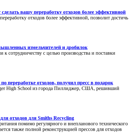
 сделать вашу переработку отходов более эффективной
переработку отходов более эффективной, позволит достичь
мышленных измельчителей и дробилок
ли к сотрудничеству с целью производства и поставки
о переработке отходов, получил пресс в подарок
ager High School из города Пиллиджер, США, решивший
для отходов для Smiths Recycling
британия помимо регулярного и внепланового технического
ется также полной реконструкцией прессов для отходов