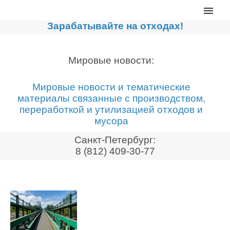
Главная
Зарабатывайте на отходах!
Каталог
Сортировочные линии
Мировые новости:
Прессы для макулатуры
Мировые новости и тематические
Дробильное оборудование
материалы связанные с производством,
переработкой и утилизацией отходов и
Компакторы, контейнеры
мусора
Реализованные проекты
Санкт-Петербург:
Видео
8 (812) 409-30-77
Лизинг
Новости компании
Мировые новости
О нас