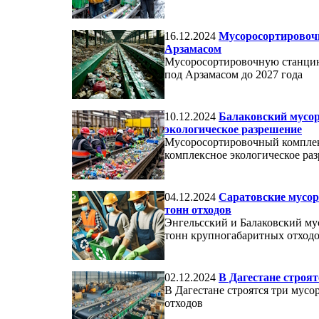
16.12.2024
Мусоросортировочн
Арзамасом
Мусоросортировочную станцию
под Арзамасом до 2027 года
10.12.2024
Балаковский мусо
экологическое разрешение
Мусоросортировочный комплек
комплексное экологическое ра
04.12.2024
Саратовские мусор
тонн отходов
Энгельсский и Балаковский му
тонн крупногабаритных отход
02.12.2024
В Дагестане строя
В Дагестане строятся три мус
отходов