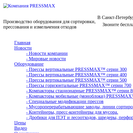
В Санкт-Петербу
Производство оборудования для сортировки,
Звоните беспл
прессования и измельчения отходов
Главная
Новости
- Новости компании
- Мировые новости
Оборудование
- Прессы вертикальные PRESSMAX™ серии 300
- Прессы вертикальные PRESSMAX™ серии 400
- Прессы вертикальные PRESSMAX™ серии 500
- Прессы горизонтальные PRESSMAX™ серии 700
- Компакторы стационарные PRESSMAX™ серии 8
- Компакторы мобильные (моноблоки) PRESSMAX
- Специальные модификации прессов
- Мусороперерабатывающие заводы, линии сортиро
- Контейнеры, пресс-контейнеры для мусора.
- Дробики для ПЭТ и лесоотходов, шредеры, перфо
Цены
Видео