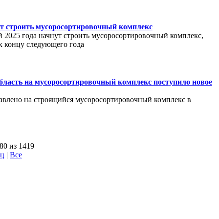
ут строить мусоросортировочный комплекс
й 2025 года начнут строить мусоросортировочный комплекс,
к концу следующего года
бласть на мусоросортировочный комплекс поступило новое
авлено на строящийся мусоросортировочный комплекс в
80 из 1419
ец
|
Все