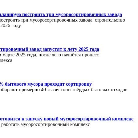
планирую построить три мусоросортировочных завода
остроить три мусоросортировочных завода, строительство
 2026 году
тировочный завод запустят к лету 2025 года
 марте 2025 года, после чего начнётся процесс
плекса
% бытового мусора проходит сортировку
обирают примерно 40 тысяч тонн твёрдых бытовых отходов
отовится к запуску новый мусоросортировочный комплекс
 работать мусоросортировочный комплекс