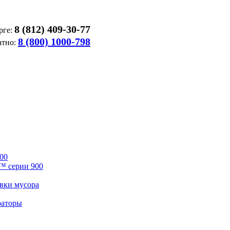
8 (812) 409-30-77
рге:
8 (800) 1000-798
атно:
00
™ серии 900
вки мусора
раторы