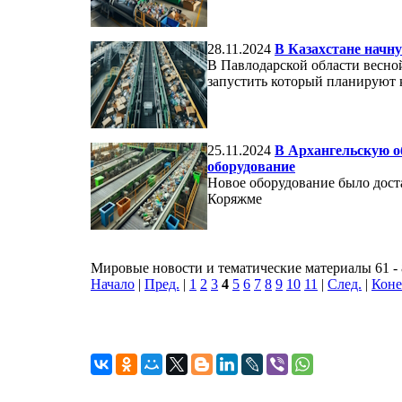
28.11.2024
В Казахстане начн
В Павлодарской области весно
запустить который планируют 
25.11.2024
В Архангельскую о
оборудование
Новое оборудование было дост
Коряжме
Мировые новости и тематические материалы 61 - 
Начало
|
Пред.
|
1
2
3
4
5
6
7
8
9
10
11
|
След.
|
Кон