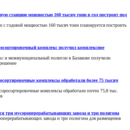
ую станцию мощностью 160 тысяч тонн в год построят под
 с годовой мощностью 160 тысяч тонн планируется построить
росортировочный комплекс получил комплексное
с и межмуниципальный полигон в Балакове получили
зрешение
осортировочные комплексы обработали более 75 тысяч
соросортировочные комплексы обработали почти 75,8 тыс.
ов
тся три мусороперерабатывающих завода и три полигона
ороперерабатывающих завода и три полигона для размещения