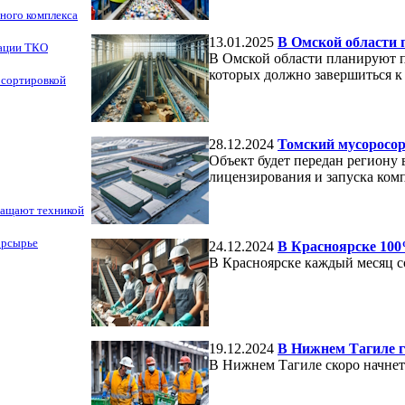
ного комплекса
13.01.2025
В Омской области 
зации ТКО
В Омской области планируют п
которых должно завершиться к
 сортировкой
28.12.2024
Томский мусоросор
Объект будет передан региону в
лицензирования и запуска ком
нащают техникой
орсырье
24.12.2024
В Красноярске 100
В Красноярске каждый месяц с
19.12.2024
В Нижнем Тагиле г
В Нижнем Тагиле скоро начнет