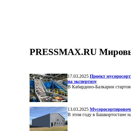
PRESSMAX.RU Мировые 
17.03.2025
Проект мусоросорт
на экспертизу
В Кабардино-Балкарии стартов
13.03.2025
Мусоросортировочн
В этом году в Башкортостане 