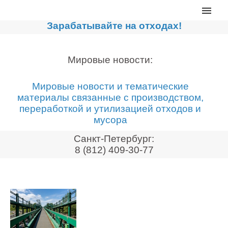
Главная
Зарабатывайте на отходах!
Каталог
Сортировочные линии
Мировые новости:
Прессы для макулатуры
Мировые новости и тематические
Дробильное оборудование
материалы связанные с производством,
переработкой и утилизацией отходов и
Компакторы, контейнеры
мусора
Реализованные проекты
Санкт-Петербург:
Видео
8 (812) 409-30-77
Лизинг
Новости компании
Мировые новости
О нас