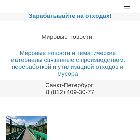
Главная
Зарабатывайте на отходах!
Каталог
Сортировочные линии
Мировые новости:
Прессы для макулатуры
Мировые новости и тематические
Дробильное оборудование
материалы связанные с производством,
переработкой и утилизацией отходов и
Компакторы, контейнеры
мусора
Реализованные проекты
Санкт-Петербург:
Видео
8 (812) 409-30-77
Лизинг
Новости компании
Мировые новости
О нас