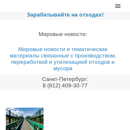
Главная
Зарабатывайте на отходах!
Каталог
Сортировочные линии
Мировые новости:
Прессы для макулатуры
Мировые новости и тематические
Дробильное оборудование
материалы связанные с производством,
переработкой и утилизацией отходов и
Компакторы, контейнеры
мусора
Реализованные проекты
Санкт-Петербург:
Видео
8 (812) 409-30-77
Лизинг
Новости компании
Мировые новости
О нас