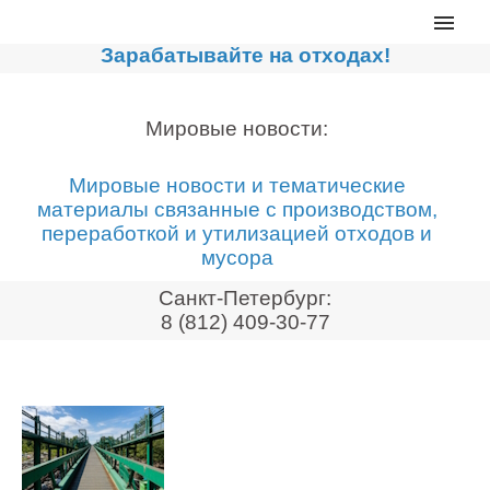
Главная
Зарабатывайте на отходах!
Каталог
Сортировочные линии
Мировые новости:
Прессы для макулатуры
Мировые новости и тематические
Дробильное оборудование
материалы связанные с производством,
переработкой и утилизацией отходов и
Компакторы, контейнеры
мусора
Реализованные проекты
Санкт-Петербург:
Видео
8 (812) 409-30-77
Лизинг
Новости компании
Мировые новости
О нас