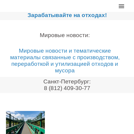
Главная
Зарабатывайте на отходах!
Каталог
Сортировочные линии
Мировые новости:
Прессы для макулатуры
Мировые новости и тематические
Дробильное оборудование
материалы связанные с производством,
переработкой и утилизацией отходов и
Компакторы, контейнеры
мусора
Реализованные проекты
Санкт-Петербург:
Видео
8 (812) 409-30-77
Лизинг
Новости компании
Мировые новости
О нас