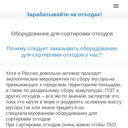
Главная
Зарабатывайте на отходах!
Каталог
Сортировочные линии
Оборудование для сортировки отходов
Прессы для макулатуры
Почему следует заказывать оборудование
Дробильное оборудование
для сортировки отходов у нас?
Компакторы, контейнеры
Реализованные проекты
Хотя в России довольно активно проходят
экологические мероприятия по сбору мусора на
Видео
примыкающих к городским территориям площадях,
а также по раздельному сбору макулатуры, ПЭТ и
Лизинг
других отходов – все же по мнению экспертов это
Новости компании
пока что капля в море и разделять основную массу
мусора так или иначе придется на
Мировые новости
специализированном оборудовании для
сортировки отходов
О нас
При сортировке отходов очень важно чтобы ТБО