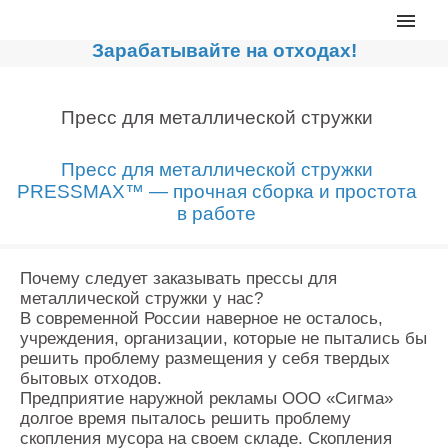
Главная
Зарабатывайте на отходах!
Каталог
Сортировочные линии
Пресс для металлической стружки
Прессы для макулатуры
Пресс для металлической стружки
Дробильное оборудование
PRESSMAX™ — прочная сборка и простота
в работе
Компакторы, контейнеры
Реализованные проекты
Почему следует заказывать прессы для
Видео
металлической стружки у нас?
В современной России наверное не осталось,
Лизинг
учреждения, организации, которые не пытались бы
Новости компании
решить проблему размещения у себя твердых
бытовых отходов.
Мировые новости
Предприятие наружной рекламы ООО «Сигма»
долгое время пыталось решить проблему
О нас
скопления мусора на своем складе. Скопления