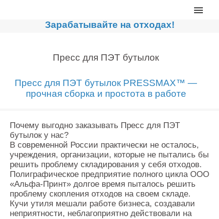
Главная
Зарабатывайте на отходах!
Каталог
Сортировочные линии
Пресс для ПЭТ бутылок
Прессы для макулатуры
Пресс для ПЭТ бутылок PRESSMAX™ —
Дробильное оборудование
прочная сборка и простота в работе
Компакторы, контейнеры
Реализованные проекты
Почему выгодно заказывать Пресс для ПЭТ
бутылок у нас?
Видео
В современной России практически не осталось,
учреждения, организации, которые не пытались бы
Лизинг
решить проблему складирования у себя отходов.
Новости компании
Полиграфическое предприятие полного цикла ООО
«Альфа-Принт» долгое время пыталось решить
Мировые новости
проблему скопления отходов на своем складе.
Кучи утиля мешали работе бизнеса, создавали
О нас
неприятности, неблагоприятно действовали на